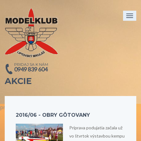
Togg
navig
PRIDAJ SA K NÁM
0949 839 604
AKCIE
prev
next
2016/06 - OBRY GÔTOVANY
Príprava podujatia začala už
vo štvrtok výstavbou kempu