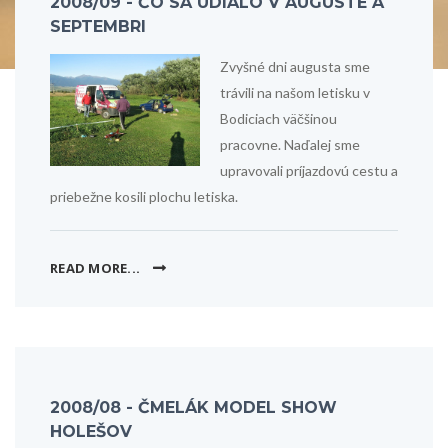
2008/09 - ČO SA UDIALO V AUGUSTE A
SEPTEMBRI
Zvyšné dni augusta sme
trávili na našom letisku v
Bodiciach väčšinou
pracovne. Naďalej sme
upravovali príjazdovú cestu a
priebežne kosili plochu letiska.
READ MORE...
2008/08 - ČMELÁK MODEL SHOW
HOLEŠOV