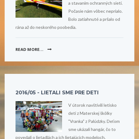
a stavaním ochranných sietí.
Počasie nám vôbec neprialo.
Bolo zatiahnuté a pršalo od
rána až do neskorého poobedia.
READ MORE...
2016/05 - LIETALI SME PRE DETI
V útorok navštívili letisko
deti z Materskej škôlky
"Vranka" z Palúdzky. Deťom
sme ukázali hangár, čo to
povedali o lietadlách a ich lietajúcich modeloch.