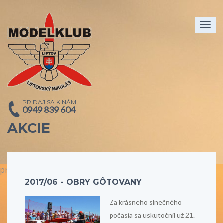
Togg
navig
PRIDAJ SA K NÁM
0949 839 604
AKCIE
prev
next
2017/06 - OBRY GÔTOVANY
Za krásneho slnečného
počasia sa uskutočnil už 21.