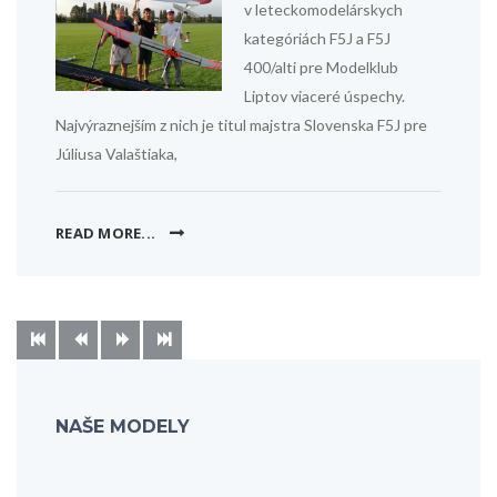
v leteckomodelárskych
kategóriách F5J a F5J
400/alti pre Modelklub
Liptov viaceré úspechy.
Najvýraznejším z nich je titul majstra Slovenska F5J pre
Júliusa Valaštiaka,
READ MORE...
NAŠE MODELY