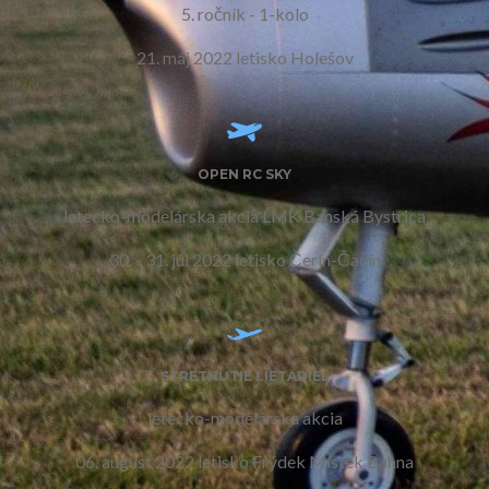
5. ročník - 1-kolo
21. máj 2022 letisko Holešov
OPEN RC SKY
letecko-modelárska akcia LMK Banská Bystrica
30. - 31. júl 2022 letisko Čerín-Čačín
STRETNUTIE LIETADIEL
letecko-modelárska akcia
06. august 2022 letisko Frýdek Místek Bahna