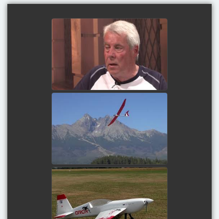
ROZHOVOR O
MODELÁRSTVE S
IGOROM VLHOM
watch video
NA SVAHU PRI OBCI
STARÁ LESNÁ 2019
watch video
BAHNA 2019 1.ČÁST
watch video