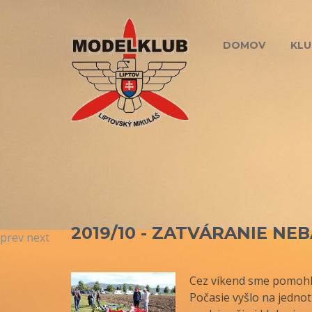
DOMOV
KLU
2019/10 - ZATVÁRANIE NE
prev
next
Cez víkend sme pomohl
Počasie vyšlo na jednotk