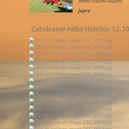
medzi našimi klubmi.
japro
Zatváranie neba Holešov 12.1