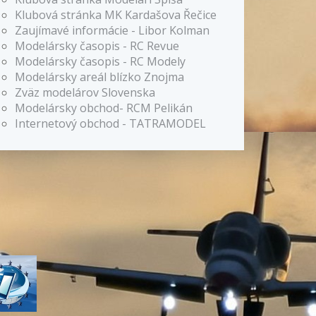
Klubová stránka MK Kardašova Řečice
Zaujímavé informácie - Libor Kolman
Modelársky časopis - RC Revue
Modelársky časopis - RC Modely
Modelársky areál blízko Znojma
Zväz modelárov Slovenska
Modelársky obchod- RCM Pelikán
Internetový obchod - TATRAMODEL