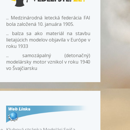
... Medzinárodná letecká federácia FAI
bola založená 10. januára 1905.
... balza sa ako materiál na stavbu
lietajúcich modelov objavila v Európe v
roku 1933
... samozápalný (detonačný)
modelársky motor vznikol v roku 1940
vo Švajčiarsku
Klubová stránka Modelári Spiša